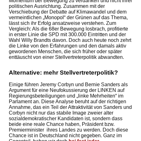
Momentum der Bewegung zu verdanken und nicht ihrer
politischen Ausrichtung. Zusammen mit der
Verschiebung der Debatte auf Klimawandel und dem
vermeintlichen „Monopol“ der Grünen auf das Thema,
lässt sich ihr Erfolg ansatzweise verstehen. Zum
Vergleich: Als die 68er Bewegung losbrach, profitierte
in erster Linie die SPD mit 300.000 Eintritten und der
Wahl Willy Brandts davon. Doch auch heute noch zehrt
die Linke von den Erfahrungen und den damals aktiv
gewordenen Menschen, die sich früher oder später
enttäuscht von einer Stellvertreterpolitik abwandten.
Alternative: mehr Stellvertreterpolitik?
Einige führen Jeremy Corbyn und Bernie Sanders als
Argument für eine Neufokussierung der LINKEN auf
Regierungsbeteiligungen und „linke Mehrheiten“ im
Parlament an. Diese Analyse beruht auf der richtigen
Annahme, das ein Teil der Attraktivität von Sanders und
Corbyn nicht nur das stabile Image zweier alter
sozialdemokratischer Kandidaten ist, sondern dass
beide eine reale Chance haben, Präsident bzw.
Premierminister ihres Landes zu werden. Doch diese
Chance ist in Deutschland nicht gegeben. Ganz im