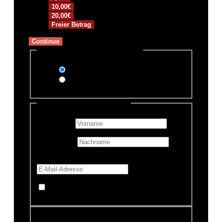
10,00€
20,00€
Freier Betrag
Continue
Zahlungsmethode auswählen
PayPal
Überweisung
Persönliche Informationen
Vorname
*
Nachname
E-Mail-Adresse
*
Mache diese Spende anonym