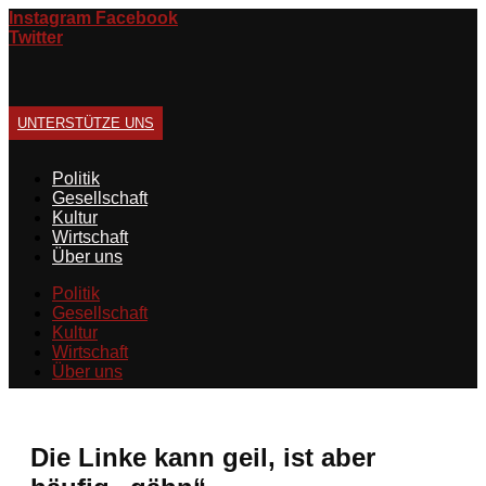
Zum
Instagram
Facebook
Inhalt
Twitter
springen
UNTERSTÜTZE UNS
Politik
Gesellschaft
Kultur
Wirtschaft
Über uns
Politik
Gesellschaft
Kultur
Wirtschaft
Über uns
Die Linke kann geil, ist aber