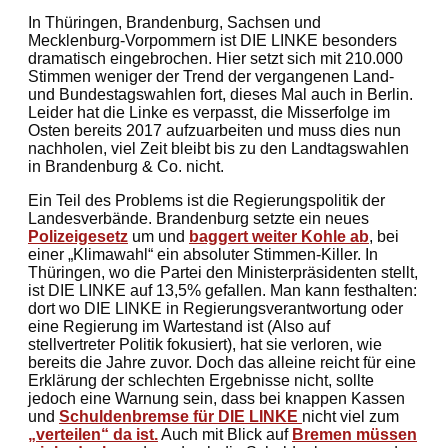
In Thüringen, Brandenburg, Sachsen und
Mecklenburg-Vorpommern ist DIE LINKE besonders
dramatisch eingebrochen. Hier setzt sich mit 210.000
Stimmen weniger der Trend der vergangenen Land-
und Bundestagswahlen fort, dieses Mal auch in Berlin.
Leider hat die Linke es verpasst, die Misserfolge im
Osten bereits 2017 aufzuarbeiten und muss dies nun
nachholen, viel Zeit bleibt bis zu den Landtagswahlen
in Brandenburg & Co. nicht.
Ein Teil des Problems ist die Regierungspolitik der
Landesverbände. Brandenburg setzte ein neues
Polizeigesetz
um und
baggert weiter Kohle ab
, bei
einer „Klimawahl“ ein absoluter Stimmen-Killer. In
Thüringen, wo die Partei den Ministerpräsidenten stellt,
ist DIE LINKE auf 13,5% gefallen. Man kann festhalten:
dort wo DIE LINKE in Regierungsverantwortung oder
eine Regierung im Wartestand ist (Also auf
stellvertreter Politik fokusiert), hat sie verloren, wie
bereits die Jahre zuvor. Doch das alleine reicht für eine
Erklärung der schlechten Ergebnisse nicht, sollte
jedoch eine Warnung sein, dass bei knappen Kassen
und
Schuldenbremse für DIE LINKE
nicht viel zum
„verteilen“ da ist.
Auch mit Blick auf
Bremen müssen