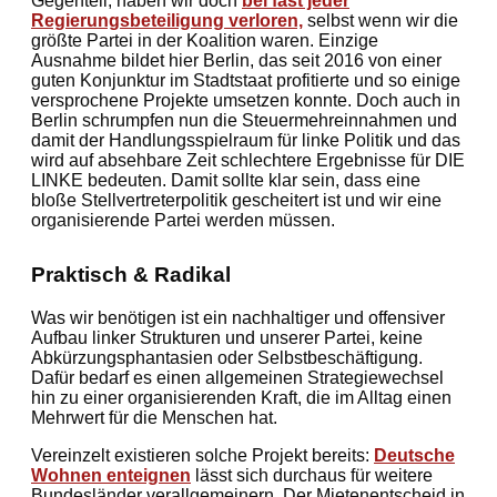
Gegenteil, haben wir doch
bei fast jeder
Regierungsbeteiligung verloren,
selbst wenn wir die
größte Partei in der Koalition waren. Einzige
Ausnahme bildet hier Berlin, das seit 2016 von einer
guten Konjunktur im Stadtstaat profitierte und so einige
versprochene Projekte umsetzen konnte. Doch auch in
Berlin schrumpfen nun die Steuermehreinnahmen und
damit der Handlungsspielraum für linke Politik und das
wird auf absehbare Zeit schlechtere Ergebnisse für DIE
LINKE bedeuten. Damit sollte klar sein, dass eine
bloße Stellvertreterpolitik gescheitert ist und wir eine
organisierende Partei werden müssen.
Praktisch & Radikal
Was wir benötigen ist ein nachhaltiger und offensiver
Aufbau linker Strukturen und unserer Partei, keine
Abkürzungsphantasien oder Selbstbeschäftigung.
Dafür bedarf es einen allgemeinen Strategiewechsel
hin zu einer organisierenden Kraft, die im Alltag einen
Mehrwert für die Menschen hat.
Vereinzelt existieren solche Projekt bereits:
Deutsche
Wohnen enteignen
lässt sich durchaus für weitere
Bundesländer verallgemeinern. Der Mietenentscheid in