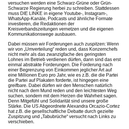
versuchen werden eine Schwarz-Grüne oder Grün-
Schwarze Regierung herbei zu schreiben. Stattdessen
muss DIE LINKE in eigene Youtube-, Instagram-,
WhatsApp-Kanäle, Podcasts und ähnliche Formate
investieren, die Redaktionen der
Kreisverbandszeitungen vernetzen und die eigenen
Kommunikationswege ausbauen.
Dabei müssen wir Forderungen auch zuspitzen: Wenn
wir von „Umverteilung“ reden und, dass Konzernchefs
nicht mehr als das zwanzigfache des geringsten
Lohnes im Betrieb verdienen dürfen, dann sind das erst
einmal abstrakte Forderungen. Die Forderung nach
einer Begrenzung von Einkommen jeglicher Art auf
eine Millionen Euro pro Jahr, wie es z.B. die die Partei
die Partei auf Plakaten forderte, ist hingegen eine
greifbare. Dabei dürfen wir den Menschen natürlich
nicht nach dem Mund reden und den leichtesten Weg
suchen, sondern mit dem Herzen die Wahrheit sagen.
Denn Mitgefühl und Solidarität sind unsere große
Stärke. Die US Abgeordnete Alexandra Orcazio-Cortez
hat z.B. die gesellschaftliche Debatte durch gezielte
Zuspitzung und „Tabubrüche“ versucht nach Links zu
verschieben.