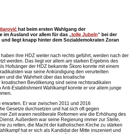
itarović
hat beim ersten Wahlgang der
e im Ausland vor allem für das „
tolle Jubeln
“ bei der
 und liegt knapp hinter dem Sozialdemokraten Zoran
ć haben ihre HDZ weiter nach rechts geführt, werden nach der
tzt werden. Das liegt vor allem am starken Ergebnis des
 als Hofsänger der HDZ bekannte Škoro konnte mit einem
adikalsten war seine Ankündigung den verurteilten
en und die Wahrheit über das kroatische
 kroatischen Bevölkerung sind seine rechtsradikalen
 Anti-Establishment Wahlkampf konnte er vor allem junge
immen.
zu erwarten. Er war zwischen 2011 und 2016
tliche Gesetze durchsetzen und hat sich oft gegen
einer Zeit waren neoliberale Reformen wie die Erhöhung des
n Dienst. Außerdem war seine Regierung immer zur Stelle,
 zu retten, die Macht der katholischen Kirche zu stärken
hlkampf hat er sich als Kandidat der Mitte inszeniert und