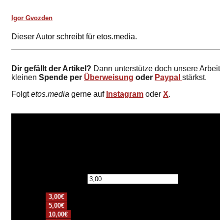
Igor Gvozden
Dieser Autor schreibt für etos.media.
Dir gefällt der Artikel?
Dann unterstütze doch unsere Arbei
kleinen
Spende per
Überweisung
oder
Paypal
stärkst.
Folgt
etos.media
gerne auf
Instagram
oder
X
.
Spendensumme:
€
3,00€
5,00€
10,00€