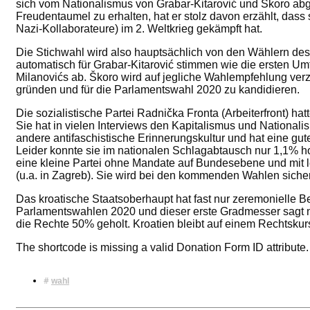
sich vom Nationalismus von Grabar-Kitarović und Škoro abg
Freudentaumel zu erhalten, hat er stolz davon erzählt, dass
Nazi-Kollaborateure) im 2. Weltkrieg gekämpft hat.
Die Stichwahl wird also hauptsächlich von den Wählern des
automatisch für Grabar-Kitarović stimmen wie die ersten Um
Milanovićs ab. Škoro wird auf jegliche Wahlempfehlung verz
gründen und für die Parlamentswahl 2020 zu kandidieren.
Die sozialistische Partei Radnička Fronta (Arbeiterfront) ha
Sie hat in vielen Interviews den Kapitalismus und Nationalis
andere antifaschistische Erinnerungskultur und hat eine gute
Leider konnte sie im nationalen Schlagabtausch nur 1,1% ho
eine kleine Partei ohne Mandate auf Bundesebene und mit 
(u.a. in Zagreb). Sie wird bei den kommenden Wahlen siche
Das kroatische Staatsoberhaupt hat fast nur zeremonielle B
Parlamentswahlen 2020 und dieser erste Gradmesser sagt ni
die Rechte 50% geholt. Kroatien bleibt auf einem Rechtskur
The shortcode is missing a valid Donation Form ID attribute.
#
wahl