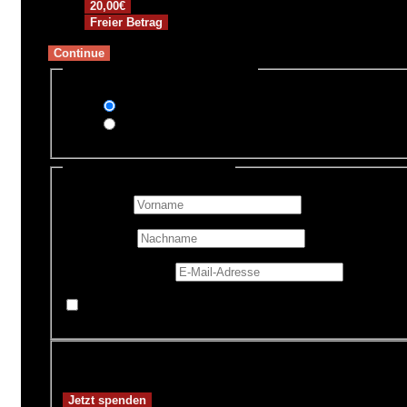
20,00€
Freier Betrag
Continue
Zahlungsmethode auswählen
PayPal
Überweisung
Persönliche Informationen
Vorname
*
Nachname
E-Mail-Adresse
*
Mache diese Spende anonym
Spendensumme:
3,00€