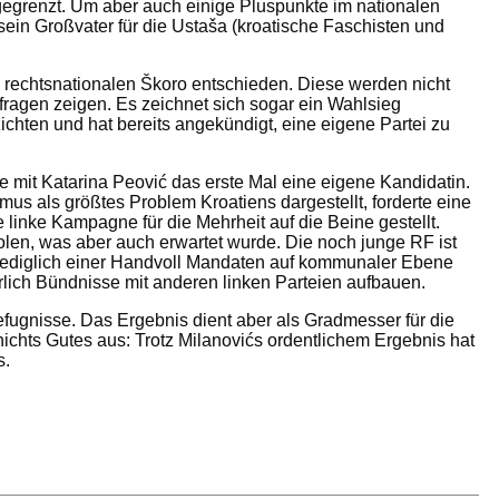
egrenzt. Um aber auch einige Pluspunkte im nationalen
 sein Großvater für die Ustaša (kroatische Faschisten und
 rechtsnationalen Škoro entschieden. Diese werden nicht
fragen zeigen. Es zeichnet sich sogar ein Wahlsieg
ichten und hat bereits angekündigt, eine eigene Partei zu
tte mit Katarina Peović das erste Mal eine eigene Kandidatin.
mus als größtes Problem Kroatiens dargestellt, forderte eine
 linke Kampagne für die Mehrheit auf die Beine gestellt.
len, was aber auch erwartet wurde. Die noch junge RF ist
lediglich einer Handvoll Mandaten auf kommunaler Ebene
rlich Bündnisse mit anderen linken Parteien aufbauen.
efugnisse. Das Ergebnis dient aber als Gradmesser für die
chts Gutes aus: Trotz Milanovićs ordentlichem Ergebnis hat
s.