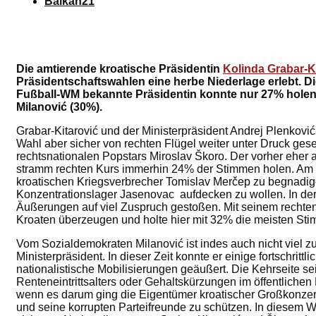
Balkan21
Die amtierende kroatische Präsidentin
Kolinda Grabar-K
Präsidentschaftswahlen eine herbe Niederlage erlebt. Di
Fußball-WM bekannte Präsidentin konnte nur 27% holen
Milanović (30%).
Grabar-Kitarović und der Ministerpräsident Andrej Plenkovi
Wahl aber sicher von rechten Flügel weiter unter Druck gese
rechtsnationalen Popstars Miroslav Škoro. Der vorher eher
stramm rechten Kurs immerhin 24% der Stimmen holen. Am r
kroatischen Kriegsverbrecher Tomislav Merčep zu begnadig
Konzentrationslager Jasenovac aufdecken zu wollen. In der
Äußerungen auf viel Zuspruch gestoßen. Mit seinem rechten
Kroaten überzeugen und holte hier mit 32% die meisten St
Vom Sozialdemokraten Milanović ist indes auch nicht viel 
Ministerpräsident. In dieser Zeit konnte er einige fortschrit
nationalistische Mobilisierungen geäußert. Die Kehrseite s
Renteneintrittsalters oder Gehaltskürzungen im öffentliche
wenn es darum ging die Eigentümer kroatischer Großkonzerne
und seine korrupten Parteifreunde zu schützen. In diesem Wa