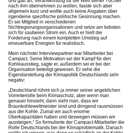
und gab an, Verantwortung für die Welt seiner Töchter
nach ihm übernehmen zu wollen, fasste sich aber
allgemein kurz und wollte auch keine Angaben über
irgendeine spezifische politische Gesinnung machen.
Er sei Mitglied in verschiedenen
Nichtregierungsorganisationen und setze am liebsten
sich für sauberen Strom ein. Auch er hielt die
Forderung nach einem kompletten Umstieg auf
erneuerbare Energien für realistisch.
Mein nächster Interviewpartner war Mitarbeiter bei
Campact. Seine Motivation sei der Kampf für den
Kohleausstieg, sagte er, außerdem sei er bei der
Organisation beteiligt gewesen. Er sehe die
Eigendarstellung der Klimapolitik Deutschlands sehr
negativ:
„Deutschland rühmt sich ja immer seiner angeblichen
Vorreiterrolle beim Klimaschutz, aber wenn man
genauer hinsieht, dann sieht man, dass wir
Braunkohleweltmeister sind und dringend rausmüssen
aus der Kohle. Zumal wir auch enorme
Überkapazitäten haben und deswegen müssen wir
aussteigen.“ So formulierte der Campact-Mitarbeiter die
Rolle Deutschlands bei der Klimaproblematik. Danach
wollte ich wissen, was denn so schädlich an der Kohle