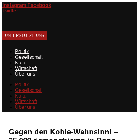
Zum
Instagram
Facebook
Inhalt
Twitter
springen
UNTERSTÜTZE UNS
Politik
Gesellschaft
Kultur
Wirtschaft
Über uns
Politik
Gesellschaft
Kultur
Wirtschaft
Über uns
Gegen den Kohle-Wahnsinn! –