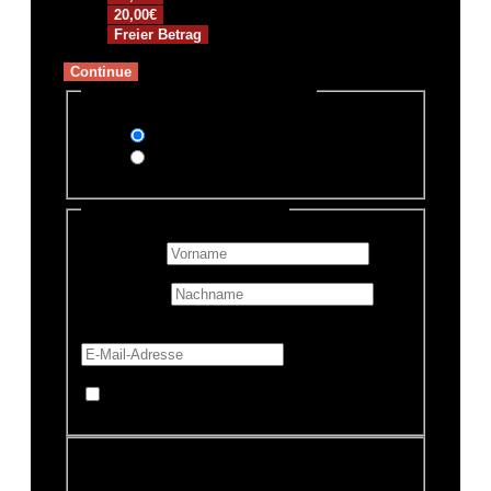
20,00€
Freier Betrag
Continue
Zahlungsmethode auswählen
PayPal
Überweisung
Persönliche Informationen
Vorname
*
Nachname
E-Mail-Adresse
*
Mache diese Spende anonym
Spendensumme:
3,00€