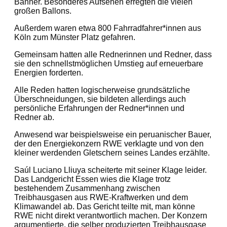
Banner. Besonderes Aufsehen erregten die vielen
großen Ballons.
Außerdem waren etwa 800 Fahrradfahrer*innen aus
Köln zum Münster Platz gefahren.
Gemeinsam hatten alle Rednerinnen und Redner, dass
sie den schnellstmöglichen Umstieg auf erneuerbare
Energien forderten.
Alle Reden hatten logischerweise grundsätzliche
Überschneidungen, sie bildeten allerdings auch
persönliche Erfahrungen der Redner*innen und
Redner ab.
Anwesend war beispielsweise ein peruanischer Bauer,
der den Energiekonzern RWE verklagte und von den
kleiner werdenden Gletschern seines Landes erzählte.
Saúl Luciano Lliuya scheiterte mit seiner Klage leider.
Das Landgericht Essen wies die Klage trotz
bestehendem Zusammenhang zwischen
Treibhausgasen aus RWE-Kraftwerken und dem
Klimawandel ab. Das Gericht teilte mit, man könne
RWE nicht direkt verantwortlich machen. Der Konzern
argumentierte, die selber produzierten Treibhausgase