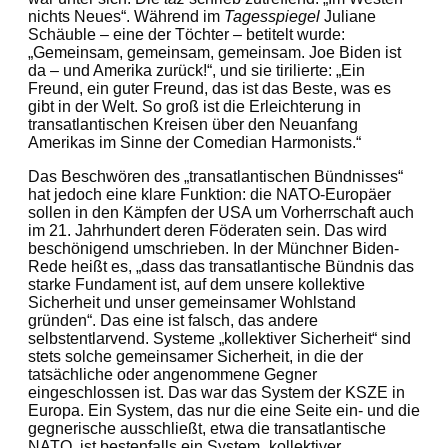
nichts Neues“. Während im
Tagesspiegel
Juliane
Schäuble – eine der Töchter – betitelt wurde:
„Gemeinsam, gemeinsam, gemeinsam. Joe Biden ist
da – und Amerika zurück!“, und sie tirilierte: „Ein
Freund, ein guter Freund, das ist das Beste, was es
gibt in der Welt. So groß ist die Erleichterung in
transatlantischen Kreisen über den Neuanfang
Amerikas im Sinne der Comedian Harmonists.“
Das Beschwören des „transatlantischen Bündnisses“
hat jedoch eine klare Funktion: die NATO-Europäer
sollen in den Kämpfen der USA um Vorherrschaft auch
im 21. Jahrhundert deren Föderaten sein. Das wird
beschönigend umschrieben. In der Münchner Biden-
Rede heißt es, „dass das transatlantische Bündnis das
starke Fundament ist, auf dem unsere kollektive
Sicherheit und unser gemeinsamer Wohlstand
gründen“. Das eine ist falsch, das andere
selbstentlarvend. Systeme „kollektiver Sicherheit“ sind
stets solche gemeinsamer Sicherheit, in die der
tatsächliche oder angenommene Gegner
eingeschlossen ist. Das war das System der KSZE in
Europa. Ein System, das nur die eine Seite ein- und die
gegnerische ausschließt, etwa die transatlantische
NATO, ist bestenfalls ein System „kollektiver