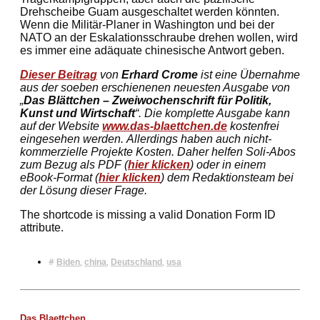
Drehscheibe Guam ausgeschaltet werden könnten.
Wenn die Militär-Planer in Washington und bei der
NATO an der Eskalationsschraube drehen wollen, wird
es immer eine adäquate chinesische Antwort geben.
Dieser Beitrag
von
Erhard Crome
ist eine Übernahme
aus der soeben erschienenen neuesten Ausgabe von
„
Das Blättchen – Zweiwochenschrift für Politik,
Kunst und Wirtschaft
“. Die komplette Ausgabe kann
auf der Website
www.das-blaettchen.de
kostenfrei
eingesehen werden. Allerdings haben auch nicht-
kommerzielle Projekte Kosten. Daher helfen Soli-Abos
zum Bezug als PDF (
hier klicken
) oder in einem
eBook-Format (
hier klicken
) dem Redaktionsteam bei
der Lösung dieser Frage.
The shortcode is missing a valid Donation Form ID
attribute.
#
,
,
,
Biden
china
Deutschland
usa
Das Blaettchen