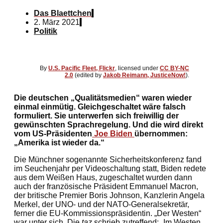
Das Blaettchen
2. März 2021
Politik
By
U.S. Pacific Fleet, Flickr
, licensed under
CC BY-NC
2.0
(edited by
Jakob Reimann, JusticeNow!
).
Die deutschen „Qualitätsmedien“ waren wieder
einmal einmütig. Gleichgeschaltet wäre falsch
formuliert. Sie unterwerfen sich freiwillig der
gewünschten Sprachregelung. Und die wird direkt
vom US-Präsidenten
Joe Biden
übernommen:
„Amerika ist wieder da.“
Die Münchner sogenannte Sicherheitskonferenz fand
im Seuchenjahr per Videoschaltung statt, Biden redete
aus dem Weißen Haus, zugeschaltet wurden dann
auch der französische Präsident Emmanuel Macron,
der britische Premier Boris Johnson, Kanzlerin Angela
Merkel, der UNO- und der NATO-Generalsekretär,
ferner die EU-Kommissionspräsidentin. „Der Westen“
war unter sich. Die
taz
schrieb zutreffend: „Im Westen