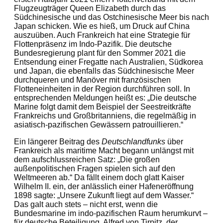
Flugzeugträger Queen Elizabeth durch das
Südchinesische und das Ostchinesische Meer bis nach
Japan schicken. Wie es hieß, um Druck auf China
auszuüben. Auch Frankreich hat eine Strategie für
Flottenpräsenz im Indo-Pazifik. Die deutsche
Bundesregierung plant für den Sommer 2021 die
Entsendung einer Fregatte nach Australien, Südkorea
und Japan, die ebenfalls das Südchinesische Meer
durchqueren und Manöver mit französischen
Flotteneinheiten in der Region durchführen soll. In
entsprechenden Meldungen heißt es: „Die deutsche
Marine folgt damit dem Beispiel der Seestreitkräfte
Frankreichs und Großbritanniens, die regelmäßig in
asiatisch-pazifischen Gewässern patrouillieren.“
Ein längerer Beitrag des
Deutschlandfunks
über
Frankreich als maritime Macht begann unlängst mit
dem aufschlussreichen Satz: „Die großen
außenpolitischen Fragen spielen sich auf den
Weltmeeren ab.“ Da fällt einem doch glatt Kaiser
Wilhelm II. ein, der anlässlich einer Hafeneröffnung
1898 sagte: „Unsere Zukunft liegt auf dem Wasser.“
Das galt auch stets – nicht erst, wenn die
Bundesmarine im indo-pazifischen Raum herumkurvt –
für deutsche Beteiligung. Alfred von Tirpitz, der