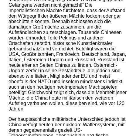
Gefangene werden nicht gemacht!“ Die
imperialistischen Mächte fürchteten, dass der Aufstand
den Würgegriff der äußeren Mächte lockern oder gar
abschütteln könnte. Deshalb schlossen sich die
damaligen Großmächte zusammen, um die
Aufständischen zu zerschlagen. Tausende Chinesen
wurden ermordet, Teile Pekings und anderer
Ortschaften zerstört, historische Kunstdenkmäler
gebrandschatzt und vernichtet. Beteiligt waren die
USA, Großbritannien, Frankreich, Deutschland, Japan,
Italien, Österreich-Ungarn und Russland. Russland ist
heute eher an Seiten Chinas zu finden. Österreich-
Ungarn zerfiel in seine Bestandteile, die jedoch sind,
ebenso wie Italien, Mitglieder der EU und meist
ebenfalls der NATO und insofern mindestens indirekt
auch an den heutigen neoimperialen Machtspielen
beteiligt. Gleichwohl zeigt sich, dass die Mehrheit jener
Mächte, die China heute militärisch den weiteren
Aufstieg verbauen wollen, dieselben sind, wie vor 120
Jahren.
Der hauptsächliche militärische Unterschied jedoch ist:
China verfügt heute über nukleare Waffensysteme, mit
denen gegebenenfalls gezielt US-
Trägerkampfgruppen, aber auch die pazifische