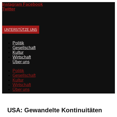
Zum
Instagram
Facebook
Inhalt
Twitter
springen
UNTERSTÜTZE UNS
Politik
Gesellschaft
Kultur
Wirtschaft
Über uns
Politik
Gesellschaft
Kultur
Wirtschaft
Über uns
USA: Gewandelte Kontinuitäten