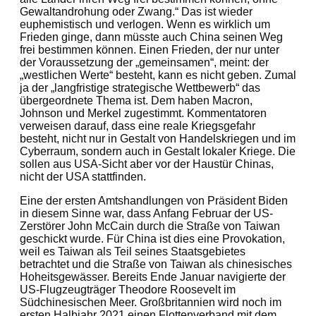
Gewaltandrohung oder Zwang.“ Das ist wieder
euphemistisch und verlogen. Wenn es wirklich um
Frieden ginge, dann müsste auch China seinen Weg
frei bestimmen können. Einen Frieden, der nur unter
der Voraussetzung der „gemeinsamen“, meint: der
„westlichen Werte“ besteht, kann es nicht geben. Zumal
ja der „langfristige strategische Wettbewerb“ das
übergeordnete Thema ist. Dem haben Macron,
Johnson und Merkel zugestimmt. Kommentatoren
verweisen darauf, dass eine reale Kriegsgefahr
besteht, nicht nur in Gestalt von Handelskriegen und im
Cyberraum, sondern auch in Gestalt lokaler Kriege. Die
sollen aus USA-Sicht aber vor der Haustür Chinas,
nicht der USA stattfinden.
Eine der ersten Amtshandlungen von Präsident Biden
in diesem Sinne war, dass Anfang Februar der US-
Zerstörer John McCain durch die Straße von Taiwan
geschickt wurde. Für China ist dies eine Provokation,
weil es Taiwan als Teil seines Staatsgebietes
betrachtet und die Straße von Taiwan als chinesisches
Hoheitsgewässer. Bereits Ende Januar navigierte der
US-Flugzeugträger Theodore Roosevelt im
Südchinesischen Meer. Großbritannien wird noch im
ersten Halbjahr 2021 einen Flottenverband mit dem