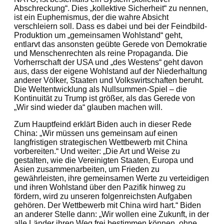
Abschreckung“. Dies „kollektive Sicherheit“ zu nennen,
ist ein Euphemismus, der die wahre Absicht
verschleiern soll. Dass es dabei und bei der Feindbild-
Produktion um „gemeinsamen Wohlstand“ geht,
entlarvt das ansonsten geübte Gerede von Demokratie
und Menschenrechten als reine Propaganda. Die
Vorherrschaft der USA und „des Westens“ geht davon
aus, dass der eigene Wohlstand auf der Niederhaltung
anderer Völker, Staaten und Volkswirtschaften beruht.
Die Weltentwicklung als Nullsummen-Spiel – die
Kontinuität zu Trump ist größer, als das Gerede von
„Wir sind wieder da“ glauben machen will.
Zum Hauptfeind erklärt Biden auch in dieser Rede
China: „Wir müssen uns gemeinsam auf einen
langfristigen strategischen Wettbewerb mit China
vorbereiten.“ Und weiter: „Die Art und Weise zu
gestalten, wie die Vereinigten Staaten, Europa und
Asien zusammenarbeiten, um Frieden zu
gewährleisten, ihre gemeinsamen Werte zu verteidigen
und ihren Wohlstand über den Pazifik hinweg zu
fördern, wird zu unseren folgenreichsten Aufgaben
gehören. Der Wettbewerb mit China wird hart.“ Biden
an anderer Stelle dann: „Wir wollen eine Zukunft, in der
alle Länder ihren Weg frei bestimmen können, ohne