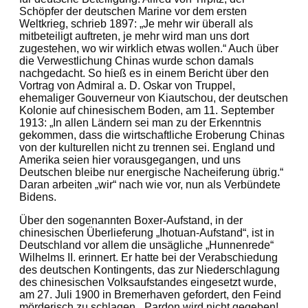
Schöpfer der deutschen Marine vor dem ersten
Weltkrieg, schrieb 1897: „Je mehr wir überall als
mitbeteiligt auftreten, je mehr wird man uns dort
zugestehen, wo wir wirklich etwas wollen.“ Auch über
die Verwestlichung Chinas wurde schon damals
nachgedacht. So hieß es in einem Bericht über den
Vortrag von Admiral a. D. Oskar von Truppel,
ehemaliger Gouverneur von Kiautschou, der deutschen
Kolonie auf chinesischem Boden, am 11. September
1913: „In allen Ländern sei man zu der Erkenntnis
gekommen, dass die wirtschaftliche Eroberung Chinas
von der kulturellen nicht zu trennen sei. England und
Amerika seien hier vorausgegangen, und uns
Deutschen bleibe nur energische Nacheiferung übrig.“
Daran arbeiten „wir“ nach wie vor, nun als Verbündete
Bidens.
Über den sogenannten Boxer-Aufstand, in der
chinesischen Überlieferung „Ihotuan-Aufstand“, ist in
Deutschland vor allem die unsägliche „Hunnenrede“
Wilhelms II. erinnert. Er hatte bei der Verabschiedung
des deutschen Kontingents, das zur Niederschlagung
des chinesischen Volksaufstandes eingesetzt wurde,
am 27. Juli 1900 in Bremerhaven gefordert, den Feind
mörderisch zu schlagen. „Pardon wird nicht gegeben!