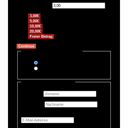
Spendensumme:
€
3,00€
5,00€
10,00€
20,00€
Freier Betrag
Continue
Zahlungsmethode auswählen
PayPal
Überweisung
Persönliche Informationen
Vorname
*
Nachname
E-Mail-Adresse
*