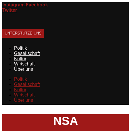
Zum
Instagram
Facebook
Inhalt
Twitter
springen
UNTERSTÜTZE UNS
Politik
Gesellschaft
Kultur
Wirtschaft
Über uns
Politik
Gesellschaft
Kultur
Wirtschaft
Über uns
NSA