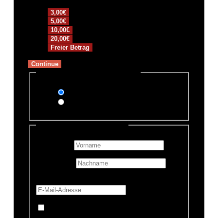
3,00€
5,00€
10,00€
20,00€
Freier Betrag
Continue
Zahlungsmethode auswählen
PayPal
Überweisung
Persönliche Informationen
Vorname
*
Nachname
E-Mail-Adresse
*
Mache diese Spende anonym