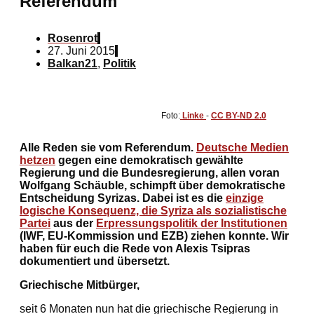
Referendum
Rosenrot
27. Juni 2015
Balkan21
,
Politik
Foto:
Linke
-
CC BY-ND 2.0
Alle Reden sie vom Referendum.
Deutsche Medien
hetzen
gegen eine demokratisch gewählte
Regierung und die Bundesregierung, allen voran
Wolfgang Schäuble, schimpft über demokratische
Entscheidung Syrizas. Dabei ist es die
einzige
logische Konsequenz, die Syriza als sozialistische
Partei
aus der
Erpressungspolitik der Institutionen
(IWF, EU-Kommission und EZB) ziehen konnte. Wir
haben für euch die Rede von Alexis Tsipras
dokumentiert und übersetzt.
Griechische Mitbürger,
seit 6 Monaten nun hat die griechische Regierung in