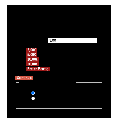
Spendensumme:
€
3,00€
5,00€
10,00€
20,00€
Freier Betrag
Continue
Zahlungsmethode auswählen
PayPal
Überweisung
Persönliche Informationen