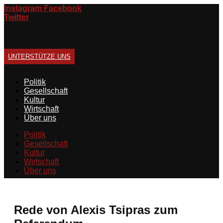
Zum
Instagram
Facebook
Inhalt
Twitter
springen
UNTERSTÜTZE UNS
Politik
Gesellschaft
Kultur
Wirtschaft
Über uns
Politik
Gesellschaft
Kultur
Wirtschaft
Über uns
Rede von Alexis Tsipras zum